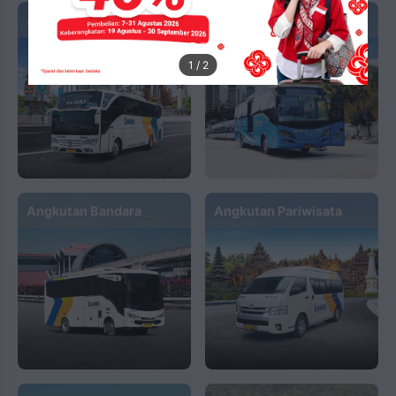
Angkutan Antar Kota
Angkutan Kota
1
/
2
Angkutan Bandara
Angkutan Pariwisata