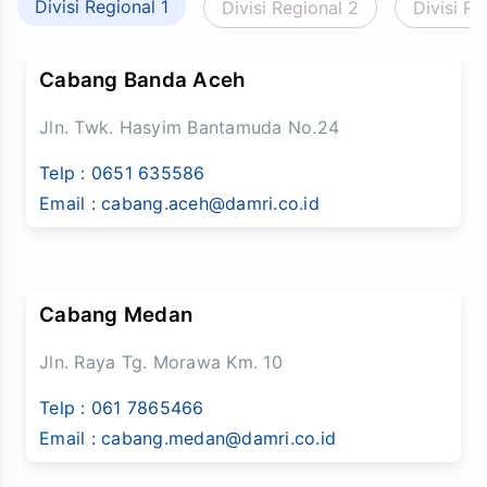
Divisi Regional 1
Divisi Regional 2
Divisi Re
Cabang Banda Aceh
Jln. Twk. Hasyim Bantamuda No.24
Telp :
0651 635586
Email :
cabang.aceh@damri.co.id
Cabang Medan
Jln. Raya Tg. Morawa Km. 10
Telp :
061 7865466
Email :
cabang.medan@damri.co.id